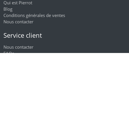
Qui est Pierrot
Blog
Conditions générales de ventes
Nous contacter
Service client
Nous contacter
FAQs
Vie privée / Cookies
Frais de livraison
Modalités de retour
Moyens de paiement
Pierrot sur les réseaux