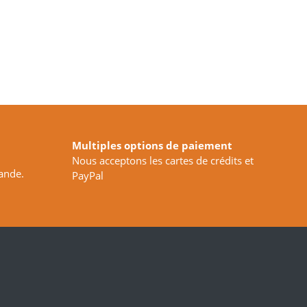
Multiples options de paiement
Nous acceptons les cartes de crédits et
ande.
PayPal