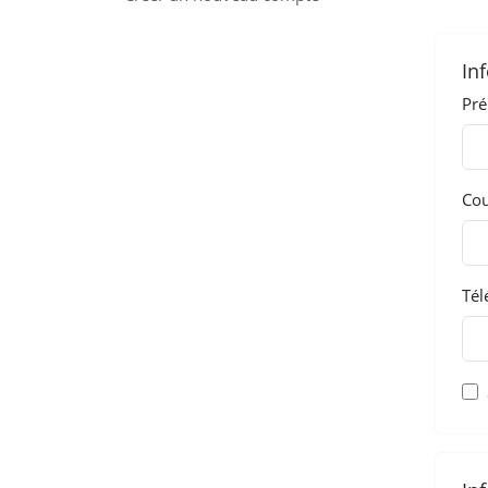
In
Pr
Cou
Tél