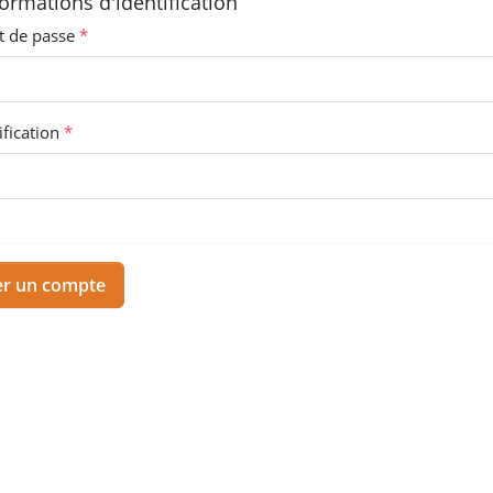
formations d'identification
 de passe
ification
er un compte