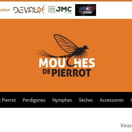
buteur
 Pierrot
Perdigones
Nymphes
Sèches
Accessoires
Vous 