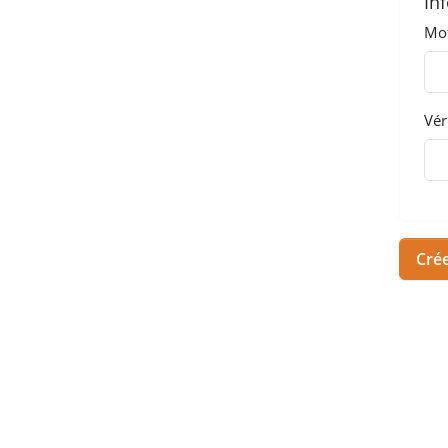
In
Mot
Vér
Cré