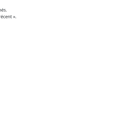
nés.
écent ».