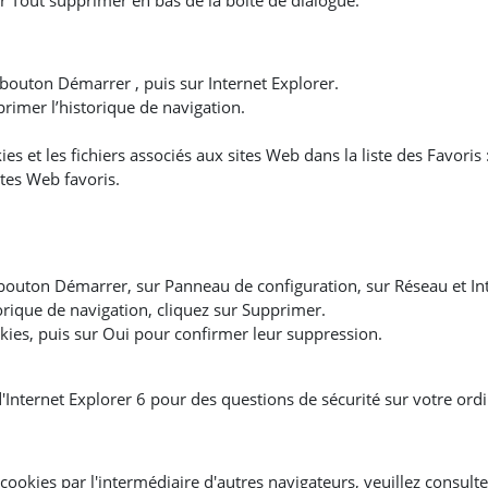
ur Tout supprimer en bas de la boîte de dialogue.
e bouton Démarrer , puis sur Internet Explorer.
pprimer l’historique de navigation.
s et les fichiers associés aux sites Web dans la liste des Favoris 
tes Web favoris.
 bouton Démarrer, sur Panneau de configuration, sur Réseau et Int
torique de navigation, cliquez sur Supprimer.
okies, puis sur Oui pour confirmer leur suppression.
'Internet Explorer 6 pour des questions de sécurité sur votre ord
ookies par l'intermédiaire d'autres navigateurs, veuillez consult