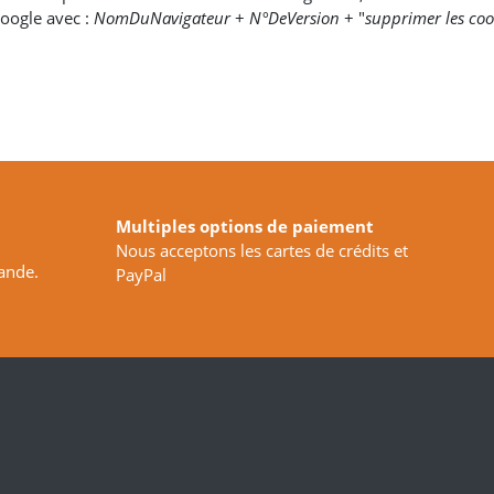
google avec :
NomDuNavigateur
+
N°DeVersion
+ "
supprimer les coo
Multiples options de paiement
Nous acceptons les cartes de crédits et
ande.
PayPal