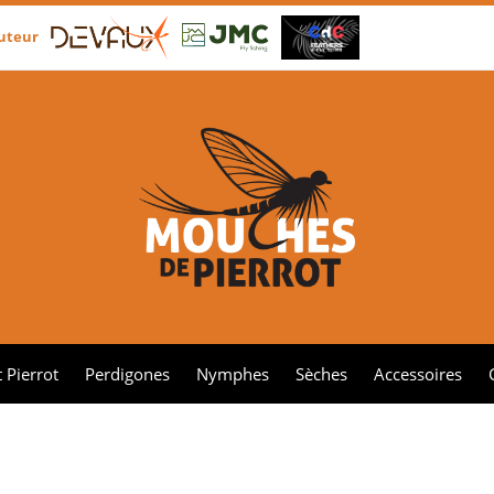
buteur
 Pierrot
Perdigones
Nymphes
Sèches
Accessoires